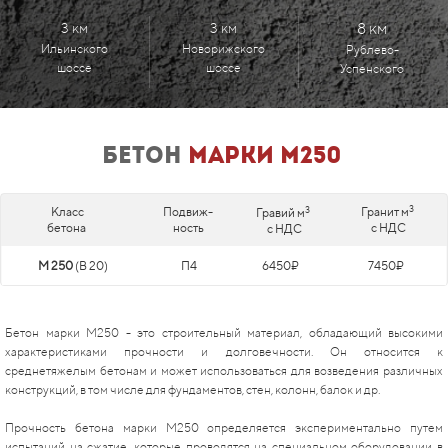
3 км
3 км
8 км
Ильинского
Новорижского
Рублево-
шоссе
шоссе
Успенского
бетон
марки м250
3
3
Класс
Подвиж-
Гранит м
Гравий м
бетона
ность
с НДС
с НДС
М 250
(В 20)
П4
6450₽
7450₽
Бетон марки М250 - это строительный материал, обладающий высокими
характеристиками прочности и долговечности. Он относится к
среднетяжелым бетонам и может использоваться для возведения различных
конструкций, в том числе для фундаментов, стен, колонн, балок и др.
Прочность бетона марки М250 определяется экспериментально путем
испытаний на сжатие, которые проводятся на специальном оборудовании в