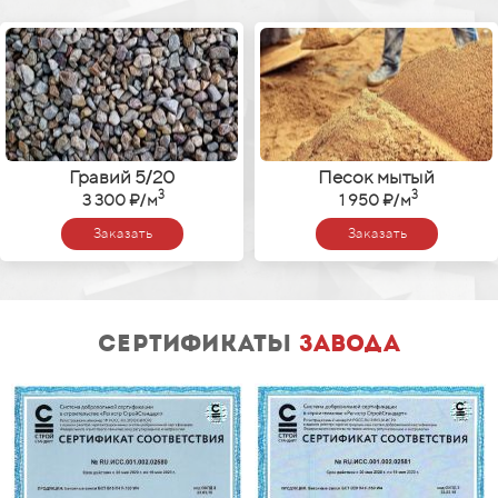
Гравий 5
/
20
Песок мытый
3
3
3 300 ₽
/
м
1 950 ₽
/
м
Заказать
Заказать
сертификаты
завода