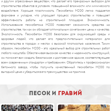
и другим агрессивным веществам, что делает его прекрасным выбором для
строительства объектов в условиях повышенной влажности или химического
воздействия. Хорошая пластичность. Пескобетон М200 легко поддается
формовке и укладке, что упрощает процесс строительства и повышает
эффективность работы на строительной площадке. Экономичность.
Использование пескобетона М200 позволяет сэкономить средства на
строительстве, так как он обладает оптимальным сочетанием цены и качества.
Экологичность. Пескобетон М200 безопасен для окружающей среды и
здоровья людей, что делает его предпочтительным материалом для
строительства в городах и местах с высокой плотностью населения. Таким
образом, пескобетон М200 - это идеальный выбор для строительных работ
любого масштаба. Обеспечивая высокое качество и надежность конструкций,
он поможет вам создать безопасное и долговечное здание, соответствующее
всем современным стандартам и требованиям. Обратитесь к профессионалам
бетонного завода, чтобы получить качественный пескобетон М200 по
выгодной цене и убедиться в его преимуществах на практике.
песок и
гравий