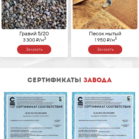
Гравий 5
/
20
Песок мытый
3
3
3 300 ₽
/
м
1 950 ₽
/
м
Заказать
Заказать
сертификаты
завода