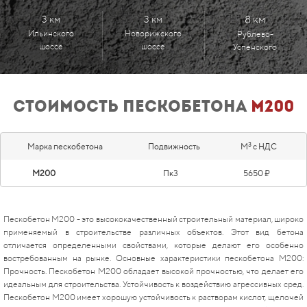
3 км
3 км
8 км
Ильинского
Новорижского
Рублево-
шоссе
шоссе
Успенского
Стоимость пескобетона
м200
3
Марка пескобетона
Подвижность
М
с НДС
М200
Пк3
5650 ₽
Пескобетон М200 - это высококачественный строительный материал, широко
применяемый в строительстве различных объектов. Этот вид бетона
отличается определенными свойствами, которые делают его особенно
востребованным на рынке. Основные характеристики пескобетона М200:
Прочность. Пескобетон М200 обладает высокой прочностью, что делает его
идеальным для строительства. Устойчивость к воздействию агрессивных сред.
Пескобетон М200 имеет хорошую устойчивость к растворам кислот, щелочей