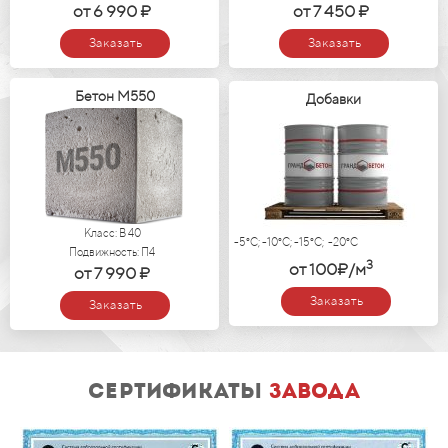
от 6 990 ₽
от 7 450 ₽
Заказать
Заказать
Бетон М550
Добавки
Класс: В 40
-5°C; -10°C; -15°C; -20°C
Подвижность: П4
3
от 100₽/м
от 7 990 ₽
Заказать
Заказать
сертификаты
завода