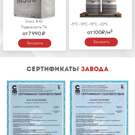
Класс: В 40
-5°C; -10°C; -15°C; -20°C
Подвижность: П4
3
от 100₽/м
от 7 990 ₽
Заказать
Заказать
сертификаты
завода