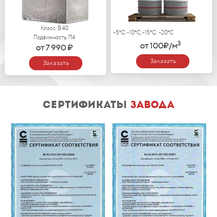
Класс: В 40
-5°C; -10°C; -15°C; -20°C
Подвижность: П4
3
от 100₽/м
от 7 990 ₽
Заказать
Заказать
сертификаты
завода