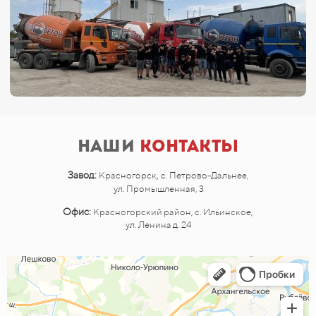
Наши
контакты
,
Завод:
Красногорск
с. Петрово-Дальнее,
ул. Промышленная, 3
Офис:
Красногорский район, с. Ильинское,
ул. Ленина д. 24